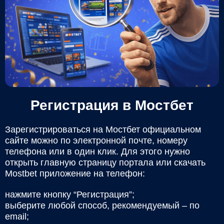
Регистрация в Мостбет
Зарегистрироваться на Мостбет официальном
сайте можно по электронной почте, номеру
телефона или в один клик. Для этого нужно
открыть главную страницу портала или скачать
Mostbet приложение на телефон:
нажмите кнопку “Регистрация”;
выберите любой способ, рекомендуемый – по
email;