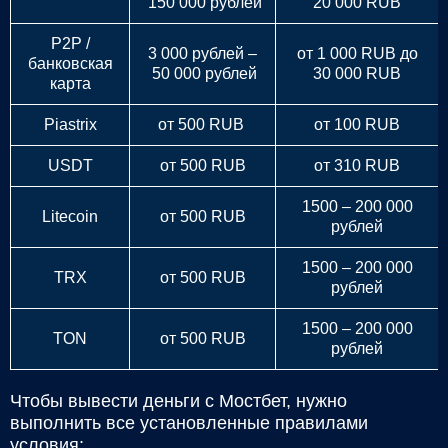
150 000 рублей
20 000 RUB
P2P /
3 000 рублей –
от 1 000 RUB до
банковская
50 000 рублей
30 000 RUB
карта
Piastrix
от 500 RUB
от 100 RUB
USDT
от 500 RUB
от 310 RUB
1500 – 200 000
Litecoin
от 500 RUB
рублей
1500 – 200 000
TRX
от 500 RUB
рублей
1500 – 200 000
TON
от 500 RUB
рублей
Чтобы вывести деньги с Мостбет, нужно
выполнить все установленные правилами
условия: