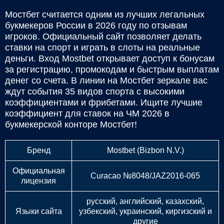
Мостбет считается одним из лучших легальных
букмекеров России в 2026 году по отзывам
игроков. Официальный сайт позволяет делать
ставки на спорт и играть в слоты на реальные
деньги. Вход Mostbet открывает доступ к бонусам
за регистрацию, промокодам и быстрым выплатам
денег со счета. В линии на Мостбет зеркале вас
ждут события 35 видов спорта с высокими
коэффициентами и фрибетами. Ищите лучшие
коэффициент для ставок на ЧМ 2026 в
букмекерской конторе Мостбет!
Бренд
Mostbet (Bizbon N.V.)
Официальная
Curacao №8048/JAZ2016-065
лицензия
русский, английский, казахский,
Языки сайта
узбекский, украинский, киргизский и
другие