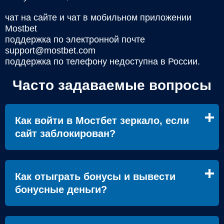
чат на сайте и чат в мобильном приложении
Mostbet
поддержка по электронной почте
support@mostbet.com
поддержка по телефону недоступна в России.
Часто задаваемые вопросы
Как войти в Мостбет зеркало, если
сайт заблокирован?
Как отыграть бонусы и вывести
бонусные деньги?