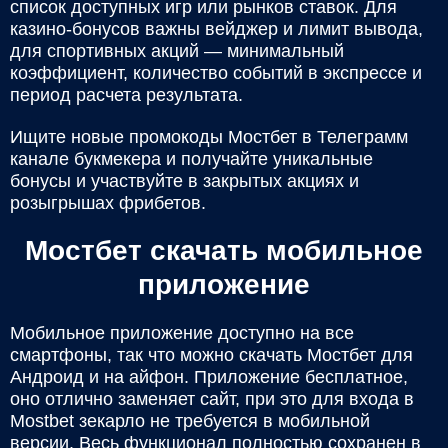
список доступных игр или рынков ставок. Для
казино-бонусов важны вейджер и лимит вывода,
для спортивных акций — минимальный
коэффициент, количество событий в экспрессе и
период расчета результата.
Ищите новые промокоды Мостбет в Телеграмм
канале букмекера и получайте уникальные
бонусы и участвуйте в закрытых акциях и
розыгрышах фрибетов.
Мостбет скачать мобильное
приложение
Мобильное приложение доступно на все
смартфоны, так что можно скачать Мостбет для
Андроид и на айфон. Приложение бесплатное,
оно отлично заменяет сайт, при это для входа в
Mostbet зекарло не требуется в мобильной
версии. Весь функционал полностью сохранен в