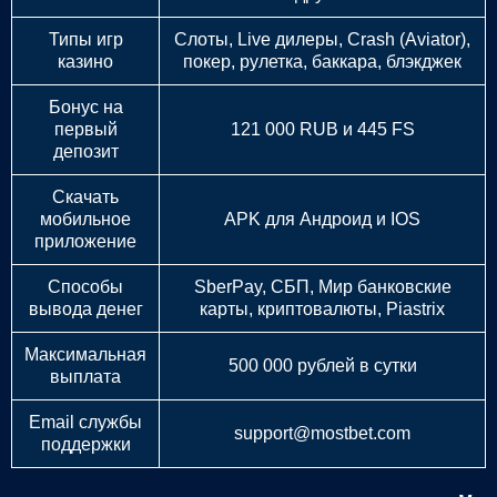
Типы игр
Слоты, Live дилеры, Crash (Aviator),
казино
покер, рулетка, баккара, блэкджек
Бонус на
первый
121 000 RUB и 445 FS
депозит
Скачать
мобильное
APK для Андроид и IOS
приложение
Способы
SberPay, СБП, Мир банковские
вывода денег
карты, криптовалюты, Piastrix
Максимальная
500 000 рублей в сутки
выплата
Email службы
support@mostbet.com
поддержки