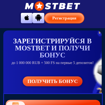
Регистрация
ЗАРЕГИСТРИРУЙСЯ В
MOSTBET И ПОЛУЧИ
БОНУС
до 1 000 000 RUB + 500 FS на первые 5 депозитов!
ПОЛУЧИТЬ БОНУС