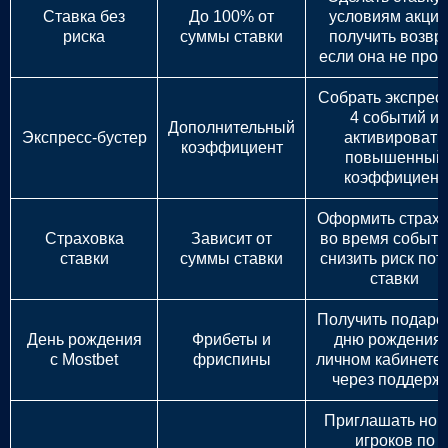
Ставка без
До 100% от
условиям акции
риска
суммы ставки
получить возвра
если она не прой
Собрать экспресс
4 событий и
Дополнительный
Экспресс-бустер
активировать
коэффициент
повышенный
коэффициент
Оформить страхо
Страховка
Зависит от
во время событи
ставки
суммы ставки
снизить риск пот
ставки
Получить подарок
День рождения
Фрибеты и
дню рождения 
с Mostbet
фриспины
личном кабинете
через поддерж
Приглашать нов
игроков по