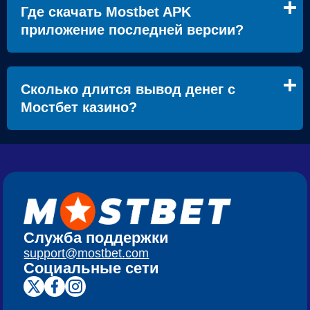
Где скачать Mostbet APK
приложение последней версии?
Сколько длится вывод денег с
Мостбет казино?
Служба поддержки
support@mostbet.com
Социальные сети