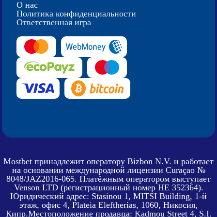
О нас
Политика конфиденциальности
Ответственная игра
Mostbet принадлежит оператору Bizbon N.V. и работает
на основании международной лицензии Curaçao №
8048/JAZ2016-065. Платёжным оператором выступает
Venson LTD (регистрационный номер HE 352364).
Юридический адрес: Stasinou 1, MITSI Building, 1-й
этаж, офис 4, Plateia Eleftherias, 1060, Никосия,
Кипр.Местоположение продавца: Kadmou Street 4, S.I.