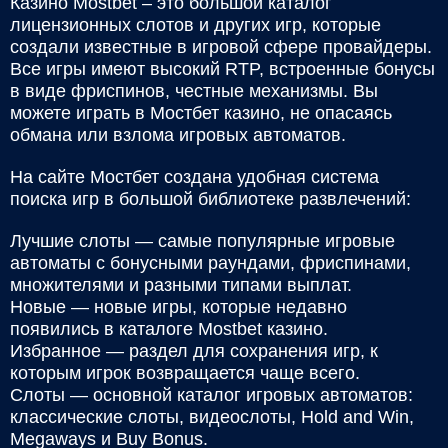
Казино Mostbet – это большой каталог
лицензионных слотов и других игр, которые
создали известные в игровой сфере провайдеры.
Все игры имеют высокий RTP, встроенные бонусы
в виде фриспинов, честные механизмы. Вы
можете играть в Мостбет казино, не опасаясь
обмана или взлома игровых автоматов.
На сайте Мостбет создана удобная система
поиска игр в большой библиотеке развлечений:
Лучшие слоты — самые популярные игровые
автоматы с бонусными раундами, фриспинами,
множителями и разными типами выплат.
Новые — новые игры, которые недавно
появились в каталоге Mostbet казино.
Избранное — раздел для сохранения игр, к
которым игрок возвращается чаще всего.
Слоты — основной каталог игровых автоматов:
классические слоты, видеослоты, Hold and Win,
Megaways и Buy Bonus.