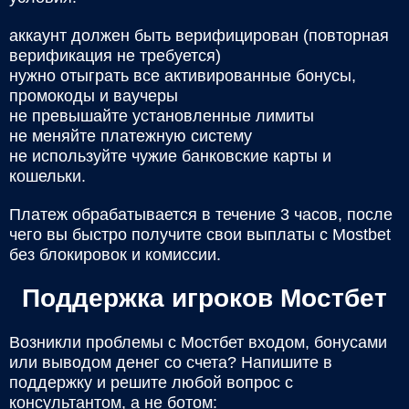
аккаунт должен быть верифицирован (повторная
верификация не требуется)
нужно отыграть все активированные бонусы,
промокоды и ваучеры
не превышайте установленные лимиты
не меняйте платежную систему
не используйте чужие банковские карты и
кошельки.
Платеж обрабатывается в течение 3 часов, после
чего вы быстро получите свои выплаты с Mostbet
без блокировок и комиссии.
Поддержка игроков Мостбет
Возникли проблемы с Мостбет входом, бонусами
или выводом денег со счета? Напишите в
поддержку и решите любой вопрос с
консультантом, а не ботом: