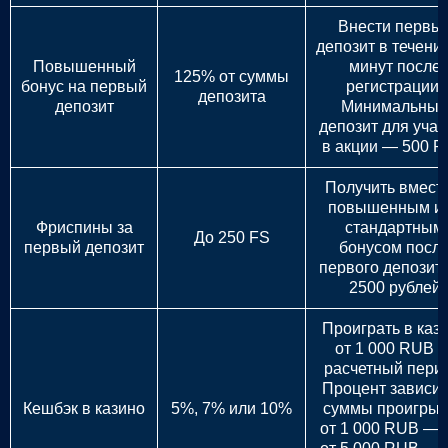
Внести первы
депозит в течени
Повышенный
минут после
125% от суммы
бонус на первый
регистрации.
депозита
депозит
Минимальный
депозит для учас
в акции — 500 
Получить вместе
повышенным и
Фриспины за
стандартным
До 250 FS
первый депозит
бонусом посл
первого депозита
2500 рублей
Проиграть в каз
от 1 000 RUB з
расчетный пери
Процент зависит
Кешбэк в казино
5%, 7% или 10%
суммы проигры
от 1 000 RUB — 