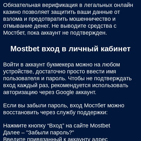
Обязательная верификация в легальных онлайн
казино позволяет защитить ваши данные от
взлома и предотвратить мошенничество и
отмывание денег. Не выводите средства с
Мостбет, пока аккаунт не подтвержден.
Mostbet вход в личный кабинет
Войти в аккаунт букмекера можно на любом
устройстве, достаточно просто ввести имя
пользователя и пароль. Чтобы не подтверждать
вход каждый раз, рекомендуется использовать
авторизацию через Google аккаунт.
Если вы забыли пароль, вход Мостбет можно
восстановить через службу поддержки:
Нажмите кнопку “Вход” на сайте Mostbet
Далее – ”Забыли пароль?”
Введите привязанный к аккаунту адрес